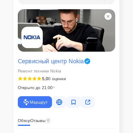
Для всех клиентов действуют демократичные и фиксированные
цены. Конечная стоимость работ обсуждается с клиентом и не в
коем случае не может измениться в процессе работ. Сервис не
навязывает клиентам дополнительные услуги и не
предусматривает скрытые платежи. Рассчитать предварительную
стоимость ремонта можно с помощью нашего
Калькулятора
.
Скорость диагностики и
ремонта
Сервисный центр Nokia
Ремонт техники Nokia
Наша компания ценит время клиентов и понимает важность
5,0
0 оценки
оперативного решения любых вопросов. В среднем, ремонт
занимает не более трех часов, поэтому в большинстве случаев
Открыто до 21:00
клиент сможет забрать свой гаджет в этот же день. При
необходимости предоставляется услуга экспресс-ремонта.
Маршрут
Внимание! Устройство отправляется на ремонт только после
согласования вариантов запчастей и стоимости ремонта с
клиентом. Стоимость ремонта фиксируется и не может быть
изменена в процессе или после завершения работ.
Обзор
Отзывы
0
Доставка или выезд