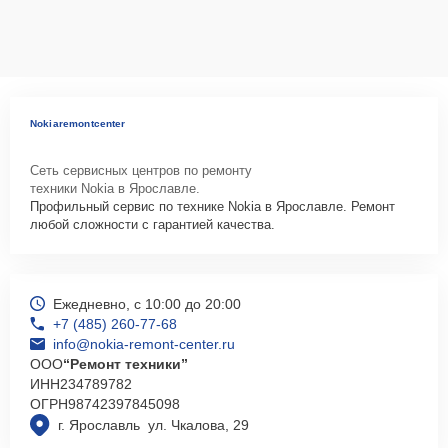
ответственность за сохранность техники и безопасность личных
данных на ремонтируемых устройствах клиентов, в соответствии с
действующим законодательством Российской Федерации.
Как начать ремонт
Для запуска процесса ремонта телефона Nokia 9.3 PureView
Nokiaremontcenter
нужно просто оставить
Заявку на сайте
или позвонить телефону
горячей линии: +7 (485) 260-77-68. Наши специалисты оперативно
Сеть сервисных центров по ремонту
проконсультируют по всем необходимым вопросам, запишут на
техники Nokia в Ярославле.
диагностику, подскажут с вариантами курьерской доставки или
Профильный сервис по технике Nokia в Ярославле. Ремонт
оформят выезд мастера в удобное время и место.
любой сложности с гарантией качества.
Ежедневно, с 10:00 до 20:00
+7 (485) 260-77-68
info@nokia-remont-center.ru
ООО
“Ремонт техники”
ИНН
234789782
ОГРН
98742397845098
г. Ярославль ул. Чкалова, 29