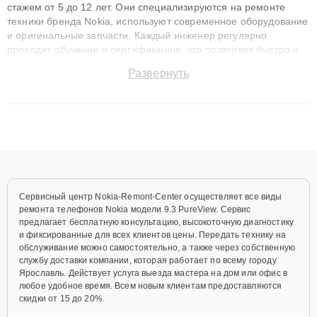
стажем от 5 до 12 лет. Они специализируются на ремонте
техники бренда Nokia, используют современное оборудование
и оригинальные запчасти. Каждый инженер регулярно
проходит обучение и сертификацию, что позволяет быстро и
точноdiagnostikировать поломки и восстанавливать технику с
Развернуть
сохранением гарантии до 3 лет. Наши мастера решают
сложные случаи: от замены матриц и материнских плат до
ремонта после залития и восстановления данных. Благодаря
высокой квалификации и ответственному подходу клиенты
получают быстрый, качественный ремонт и понятные
объяснения по результатам диагностики.
Сервисный центр Nokia-Remont-Center осуществляет все виды
ремонта телефонов Nokia модели 9.3 PureView. Сервис
предлагает бесплатную консультацию, высокоточную диагностику
и фиксированные для всех клиентов цены. Передать технику на
обслуживание можно самостоятельно, а также через собственную
службу доставки компании, которая работает по всему городу
Ярославль. Действует услуга выезда мастера на дом или офис в
любое удобное время. Всем новым клиентам предоставляются
скидки от 15 до 20%.